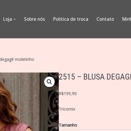
Loja
Sobre nós
Politica de troca
Contato
Min
 degagê moletinho
2515 – BLUSA DEGA
R$
199,90
Tricomix
Tamanho