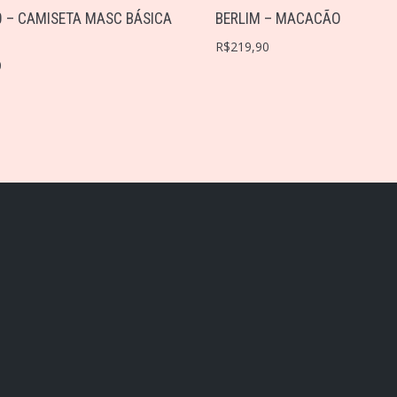
 – CAMISETA MASC BÁSICA
BERLIM – MACACÃO
R$
219,90
0