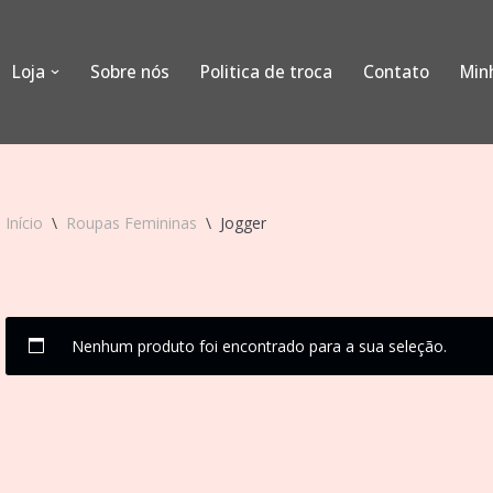
Loja
Sobre nós
Politica de troca
Contato
Min
Início
\
Roupas Femininas
\
Jogger
Nenhum produto foi encontrado para a sua seleção.