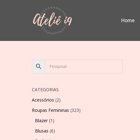
Pular
Home
para
o
conteúdo
CATEGORIAS
Acessórios
(2)
Roupas Femininas
(323)
Blazer
(1)
Blusas
(6)