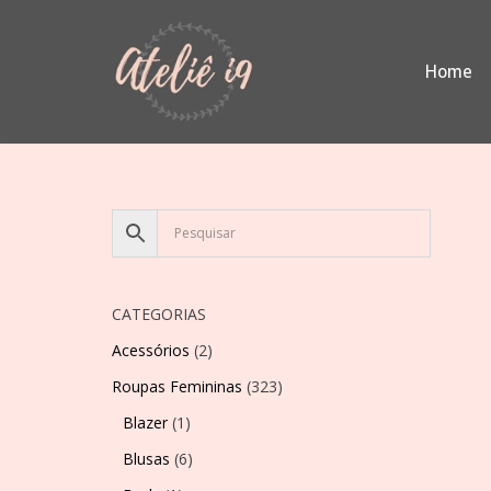
Pular
Home
para
o
conteúdo
CATEGORIAS
Acessórios
(2)
Roupas Femininas
(323)
Blazer
(1)
Blusas
(6)