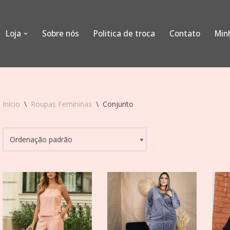
Loja
Sobre nós
Politica de troca
Contato
Min
Início
\
Roupas Femininas
\
Conjunto