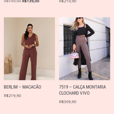
R$
199,90
R$
139,00
R$
219,90
BERLIM – MACACÃO
7519 – CALÇA MONTARIA
CLOCHARD VIVO
R$
219,90
R$
309,90