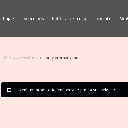
Loja
Sobre nós
Politica de troca
Contato
Min
Início
\
Acessórios
\
Spray aromatizante
Nenhum produto foi encontrado para a sua seleção.