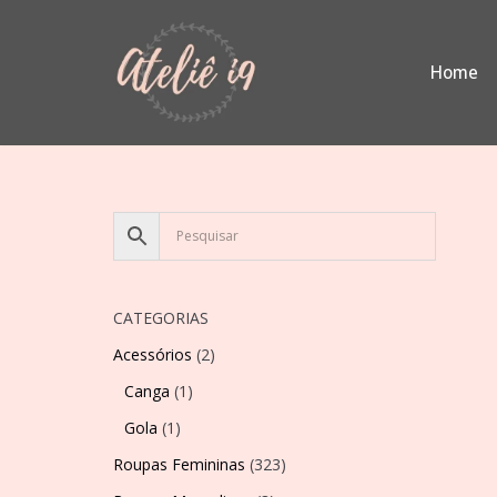
Pular
Home
para
o
conteúdo
CATEGORIAS
Acessórios
(2)
Canga
(1)
Gola
(1)
Roupas Femininas
(323)