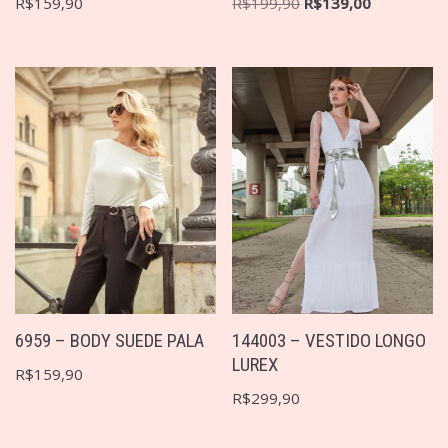
R$
159,90
R$
199,90
R$
139,00
6959 – BODY SUEDE PALA
144003 – VESTIDO LONGO
LUREX
R$
159,90
R$
299,90