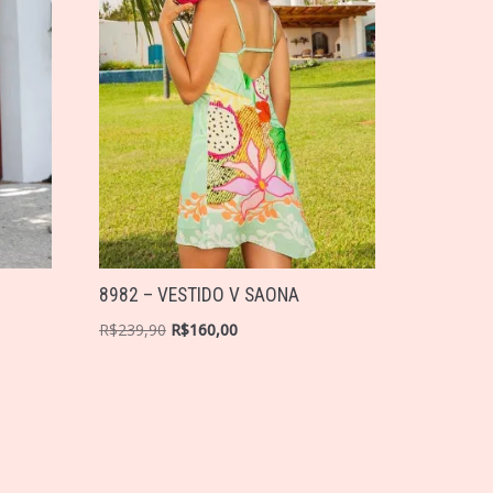
8982 – VESTIDO V SAONA
R$
239,90
R$
160,00