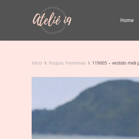
Pular
Home
para
o
conteúdo
Início
\
Roupas Femininas
\
119005 – vestido midi 