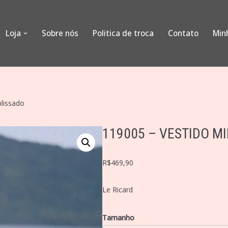
Loja
Sobre nós
Politica de troca
Contato
Min
plissado
119005 – VESTIDO MI
R$
469,90
Le Ricard
Tamanho