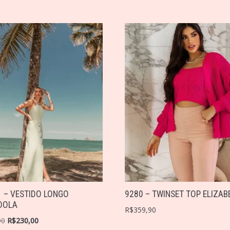
 – VESTIDO LONGO
9280 – TWINSET TOP ELIZAB
DOLA
R$
359,90
90
R$
230,00