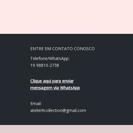
ENTRE EM CONTATO CONOSCO
Telefone/WhatsApp:
19 98810-2738
Clique aqui para enviar
mensagem via WhatsApp
Email:
ateliei9collection@gmail.com
Ateliê i9 - Copyright © 2021 Todos os direitos reserv