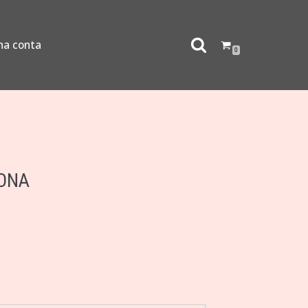
ha conta
0
AONA