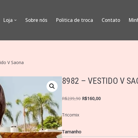
Loja
Sobre nós
Politica de troca
Contato
Min
tido V Saona
8982 – VESTIDO V S
R$
239,90
R$
160,00
Tricomix
Tamanho