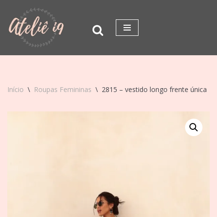
Pular
para
o
conteúdo
Início
\
Roupas Femininas
\
2815 – vestido longo frente única