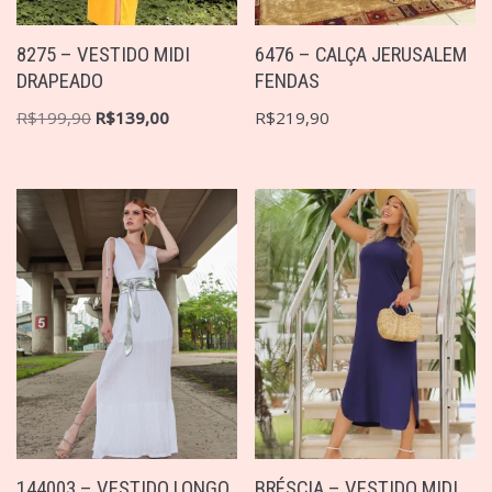
8275 – VESTIDO MIDI
6476 – CALÇA JERUSALEM
DRAPEADO
FENDAS
R$
199,90
R$
139,00
R$
219,90
144003 – VESTIDO LONGO
BRÉSCIA – VESTIDO MIDI