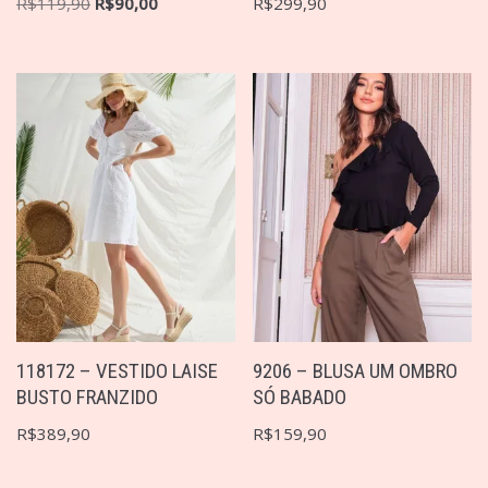
R$
119,90
R$
90,00
R$
299,90
118172 – VESTIDO LAISE
9206 – BLUSA UM OMBRO
BUSTO FRANZIDO
SÓ BABADO
R$
389,90
R$
159,90