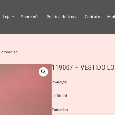
Loja
Sobre nós
Politica de troca
Contato
Min
o ombro só
119007 – VESTIDO L
R$
469,90
Le Ricard
Tamanho