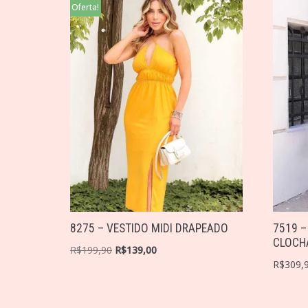
Oferta!
8275 – VESTIDO MIDI DRAPEADO
7519 –
CLOCH
R$
199,90
R$
139,00
R$
309,