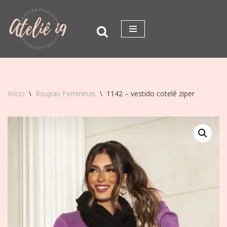
Pular
para
o
conteúdo
Início
\
Roupas Femininas
\
1142 – vestido cotelê ziper