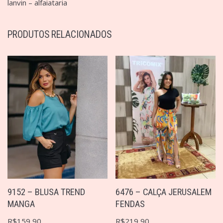
lanvin – alfaiataria
PRODUTOS RELACIONADOS
9152 – BLUSA TREND
6476 – CALÇA JERUSALEM
MANGA
FENDAS
R$
159,90
R$
219,90