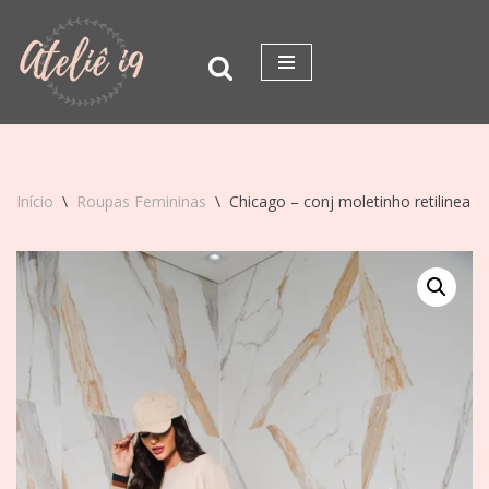
Pular
para
o
conteúdo
Início
\
Roupas Femininas
\
Chicago – conj moletinho retilinea