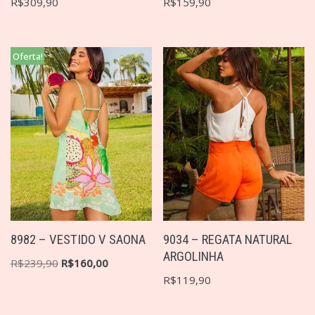
R$
309,90
R$
159,90
Oferta!
8982 – VESTIDO V SAONA
9034 – REGATA NATURAL
ARGOLINHA
R$
239,90
R$
160,00
R$
119,90