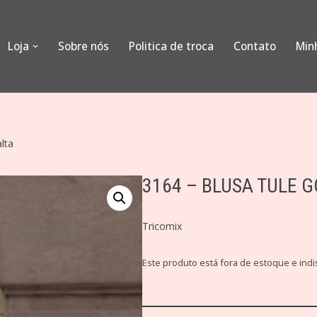
Loja
Sobre nós
Politica de troca
Contato
Min
alta
3164 – BLUSA TULE G
Tricomix
Este produto está fora de estoque e indi