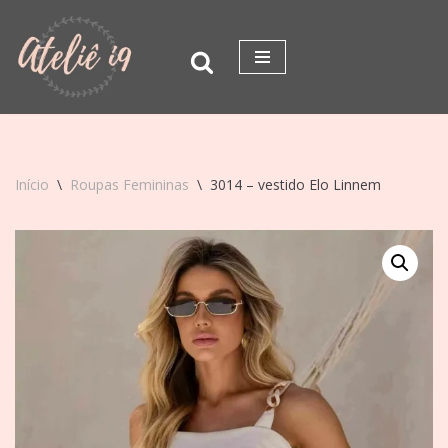
Pular
para
o
conteúdo
Início
\
Roupas Femininas
\
3014 – vestido Elo Linnem