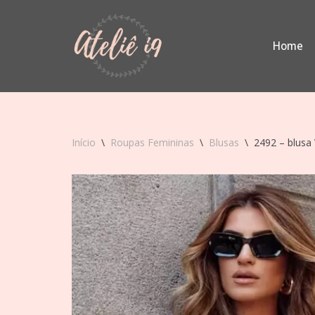
Pular
Home
para
o
conteúdo
Início
\
Roupas Femininas
\
Blusas
\
2492 – blusa 