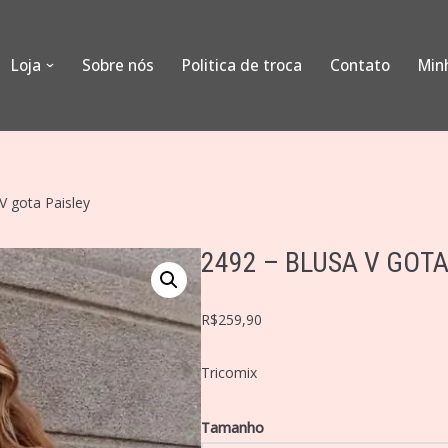
Loja
Sobre nós
Politica de troca
Contato
Min
V gota Paisley
2492 – BLUSA V GOTA
R$
259,90
Tricomix
Tamanho