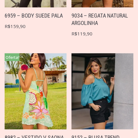
6959 – BODY SUEDE PALA
9034 – REGATA NATURAL
ARGOLINHA
R$
159,90
R$
119,90
Oferta!
8982 – VESTIDO V SAONA
9152 – BLUSA TREND