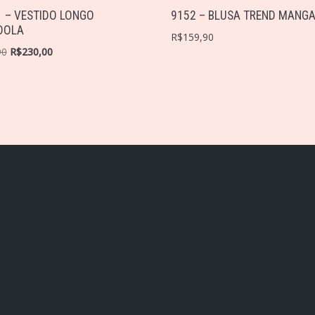
 – VESTIDO LONGO
9152 – BLUSA TREND MANG
DOLA
R$
159,90
90
R$
230,00