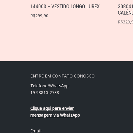
144003 – VESTIDO LONGO LUREX
308041
CALÊN
R$
299,90
R$
329,
ENTRE EM CONTATO CONOSCO
Telefone/WhatsApp:
19 98810-2738
Clique aqui para enviar
mensagem via WhatsApp
Email: