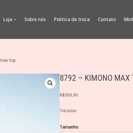
Loja
Sobre nós
Politica de troca
Contato
Min
 max top
8792 – KIMONO MAX 
R$
309,90
Tricomix
Tamanho