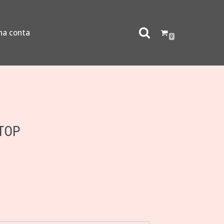
ha conta
0
TOP