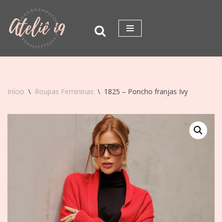
Pular
para
o
conteúdo
Início
\
Roupas Femininas
\
1825 – Poncho franjas Ivy