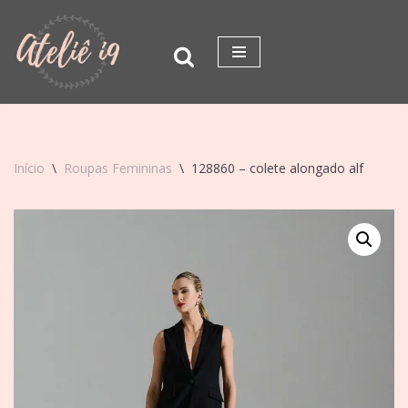
Pular
para
o
conteúdo
Início
\
Roupas Femininas
\
128860 – colete alongado alf