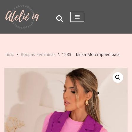
Pular
para
o
conteúdo
Início
\
Roupas Femininas
\
1233 – blusa Mo cropped pala