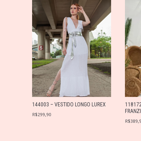
144003 – VESTIDO LONGO LUREX
118172
FRANZ
R$
299,90
R$
389,