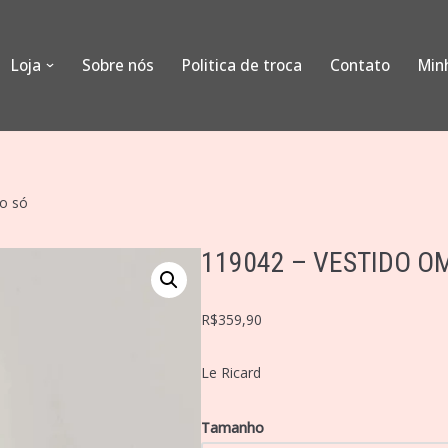
Loja
Sobre nós
Politica de troca
Contato
Min
o só
119042 – VESTIDO O
R$
359,90
Le Ricard
Tamanho