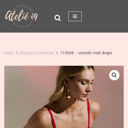
Pular
para
o
conteúdo
Início
\
Roupas Femininas
\
119008 – vestido midi drape