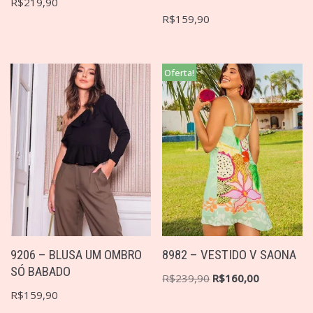
R$
219,90
R$
159,90
Oferta!
9206 – BLUSA UM OMBRO
8982 – VESTIDO V SAONA
SÓ BABADO
R$
239,90
R$
160,00
R$
159,90