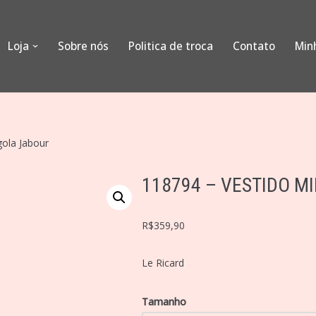
Loja
Sobre nós
Politica de troca
Contato
Min
gola Jabour
118794 – VESTIDO M
R$
359,90
Le Ricard
Tamanho