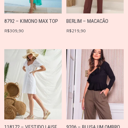
BERLIM – MACACÃO
8792 – KIMONO MAX TOP
R$
219,90
R$
309,90
118172 – VESTIDO LAISE
9206 – BLUSA UM OMBRO