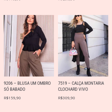
9206 – BLUSA UM OMBRO
7519 – CALÇA MONTARIA
SÓ BABADO
CLOCHARD VIVO
R$
159,90
R$
309,90