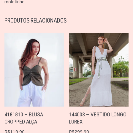
moletinho
PRODUTOS RELACIONADOS
4181810 – BLUSA
144003 – VESTIDO LONGO
CROPPED ALÇA
LUREX
R$
119,90
R$
299,90