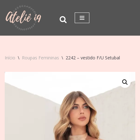
Pular
para
o
conteúdo
Início
\
Roupas Femininas
\
2242 – vestido F/U Setubal