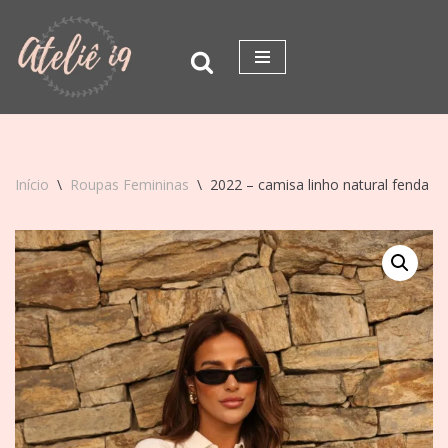
Pular
para
o
conteúdo
Início
\
Roupas Femininas
\
2022 – camisa linho natural fenda