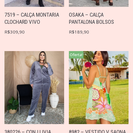
7519 – CALÇA MONTARIA
OSAKA – CALÇA
CLOCHARD VIVO
PANTALONA BOLSOS
R$
309,90
R$
189,90
Oferta!
380226 – CONJ LIVIA
8982 – VESTIDO V SAONA