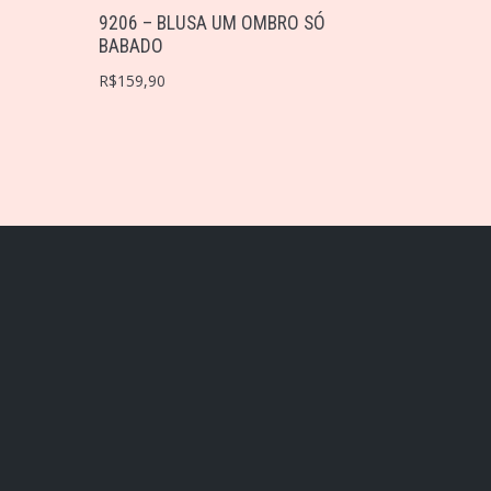
9206 – BLUSA UM OMBRO SÓ
BABADO
R$
159,90