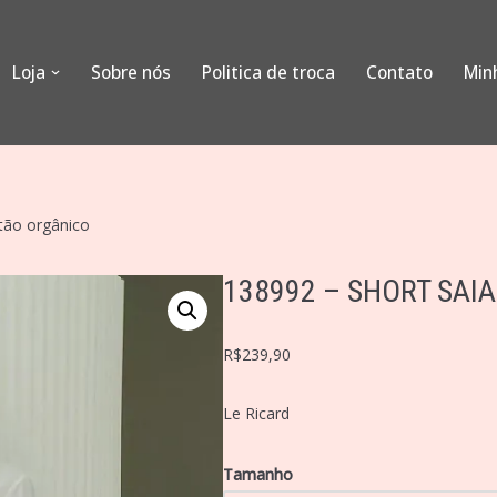
Loja
Sobre nós
Politica de troca
Contato
Min
tão orgânico
138992 – SHORT SAI
R$
239,90
Le Ricard
Tamanho