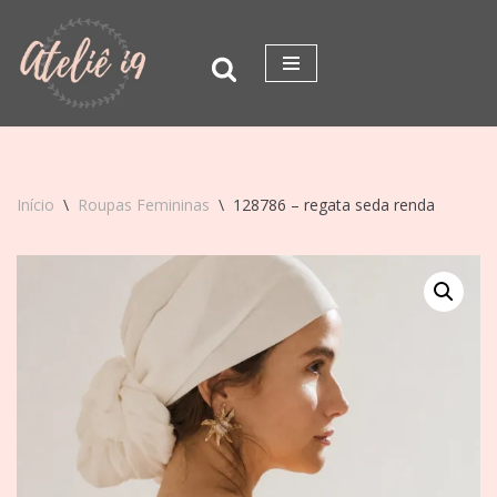
Pular
para
o
conteúdo
Início
\
Roupas Femininas
\
128786 – regata seda renda