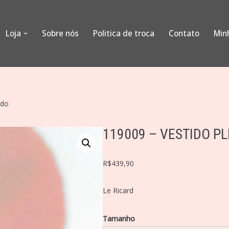
Loja
Sobre nós
Politica de troca
Contato
Min
ado
119009 – VESTIDO P
R$
439,90
Le Ricard
Tamanho