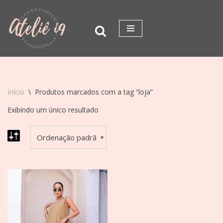
Pular
para
o
conteúdo
Início
\
Produtos marcados com a tag “loja”
Exibindo um único resultado