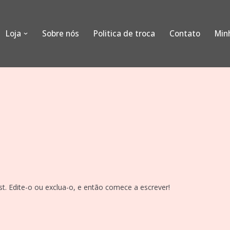
Loja
Sobre nós
Politica de troca
Contato
Min
t. Edite-o ou exclua-o, e então comece a escrever!